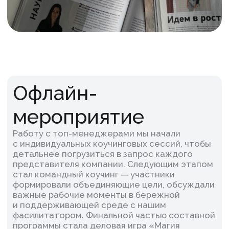
с другом для достижения цели. После игры
мы провели подробную рефлексию стратегий
поведения, чтобы участники могли сделать
неосознанные компетенции и личные
стратегии сознаваемыми, усиливающими
командную работу.
Результат:
Топ-менеджеры укрепили командные
связи, осознали ценность открытого
взаимодействия, определили точки роста
и зоны ближайшего развития для себя
и команды.
Как это было: