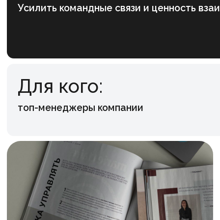
Офлайн-
мероприятие
Работу с топ-менеджерами мы начали
с индивидуальных коучинговых сессий, чтобы
детальнее погрузиться в запрос каждого
представителя компании. Следующим этапом
стал командный коучинг — участники
формировали объединяющие цели, обсуждали
важные рабочие моменты в бережной
и поддерживающей среде с нашим
фасилитатором. Финальной частью составной
программы стала деловая игра «Магия
коммуникации», где руководители
погружались в новые роли и легенду,
проявляли себя творчески, решали кейсы
на логику и креатив, договаривались друг