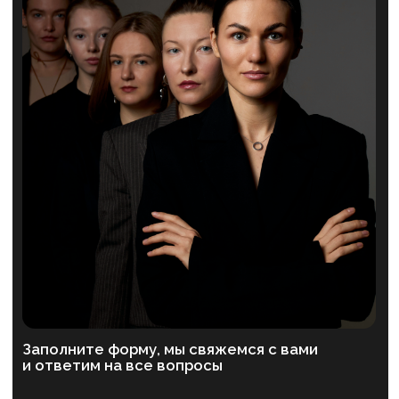
Сведения об образовательной деятельности
Пользовательское соглашение
Политика конфиденциальности
+7 993 899-56-90
ex. Школа возможностей «БУМ»
ИП Михеева А.А. ОГРНИП 321774600288952
Сайт разработан The Spot
|
3D-объект