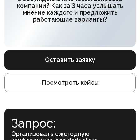
Оставить заявку
Посмотреть кейсы
Запрос:
Организовать ежегодную
конференцию для dark store
с образовательными форматами:
подготовить спикеров, провести
хакатон для формирования общего
видения и разработки идей
по улучшению доставки.
Для кого:
300 сотрудников и 3 топ-менеджера
компании.