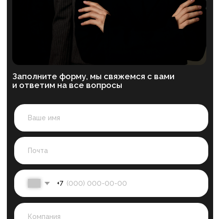
Делаем команды
сильнее
Услуги
Блог
Кейсы
О нас
Магазин
Вакансии
Сведения об образовательной деятельности
Пользовательское соглашение
Политика конфиденциальности
+7 993 899-56-90
ex. Школа возможностей «БУМ»