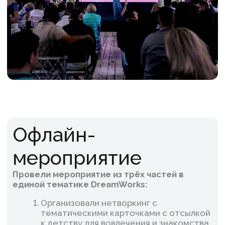
3. Предложили формат хакатона, на котором
участники делились мнением, предлагали
идеи по ключевой задаче – ускорению сборки
и доставки. Участники с помощью команды
модераторов разработали конкретные
решения по ключевым направлениям:
качество, процессы, операционная работа,
автоматизация.
Наша команда взяла на себя модерацию и
ведение всего мероприятия, а также
постоянное вовлечение участников.
Результат:
Управляющий состав компании получил
от нас оцифрованный отчёт с аналитикой
потребностей бизнеса и сотрудников,
содержащий идеи и решения,
разработанные участниками во время
хакатона.