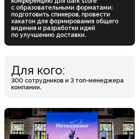
Офлайн-
мероприятие
Провели мероприятие из трёх частей в
единой тематике DreamWorks:
Организовали нетворкинг с
тематическими карточками с отсылкой
к детству для вовлечения и знакомства
участников.
2. Подготовили бизнес-сессию с
выступлениями спикеров и панельную
дискуссию с интерактивным голосованием.