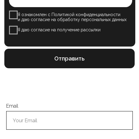
ИП Михеева А.А. ОГРНИП 321774600288952
Сайт разработан The Spot
|
3D-объект
Email