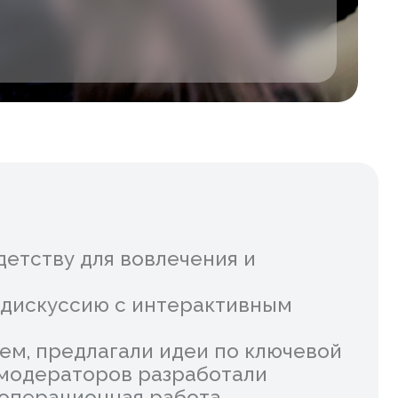
ля вовлечения и
ию с интерактивным
лагали идеи по ключевой
оров разработали
нная работа,
остоянное вовлечение