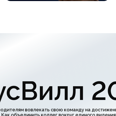
елям вовлекать свою команду на достижение лучших
объединить коллег вокруг единого видения? Как сдела
ференцию человечной и результативной? Как создать
ую среду для обсуждения рабочих вопросов?
смотреть кейсы
Оставить заявку