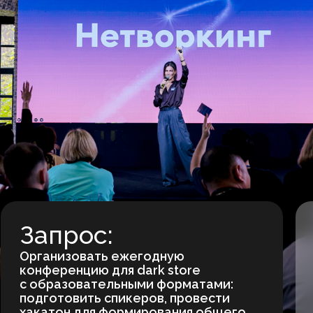
апрос:
Для к
ганизовать ежегодную
300 сотруд
нференцию для dark store
компании.
образовательными форматами:
дготовить спикеров, провести
катон для формирования общего
дения и разработки идей
 улучшению доставки.