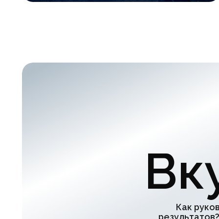
Как руководит
результатов? Как 
внутреннюю кон
открыт
По