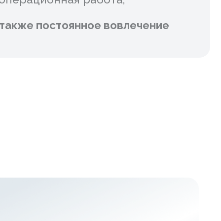
тикой
отанные