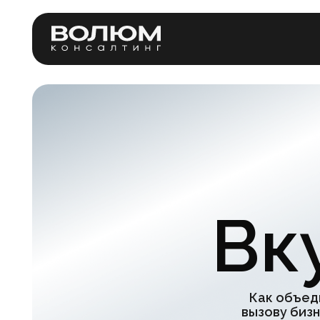
Услу
Вку
Как объединить 
вызову бизнеса? 
компании? Ка