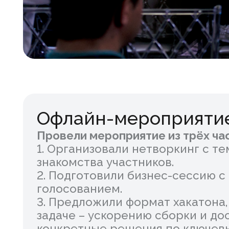
Офлайн-мероприятие
Провели мероприятие из трёх частей 
1. Организовали нетворкинг с темати
знакомства участников.
2. Подготовили бизнес-сессию с вы
голосованием.
3. Предложили формат хакатона, на 
задаче – ускорению сборки и достав
конкретные решения по ключевым на
автоматизация.
Наша команда взяла на себя модераци
участников.