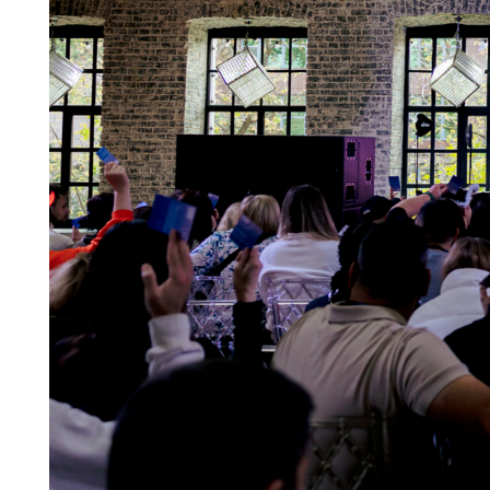
З
Ор
ко
с 
по
ха
ви
по