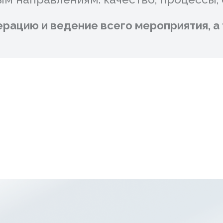
лучил от нас оцифрованный отчёт с анали
иков, содержащий идеи и решения, разраб