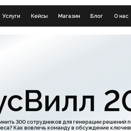
ги
Кейсы
Магазин
Блог
О нас
сВилл 202
300 сотрудников для генерации решений по главному
Как вовлечь команду в обсуждение ключевых вопросо
к за 3 часа услышать мнение каждого и предложить
работающие варианты?