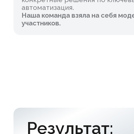
Результат:
Управляющий состав компании по
потребностей бизнеса и сотрудн
участниками во время хакатона.