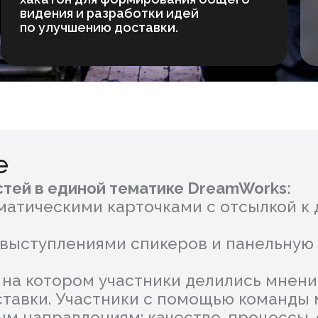
в единой тематике DreamWorks:
ческими карточками с отсылкой к детству д
ступлениями спикеров и панельную дискусс
котором участники делились мнением, пред
ки. Участники с помощью команды модерат
правлениям: качество, процессы, операцио
ю и ведение всего мероприятия, а также п