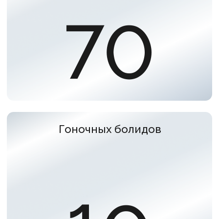
Хотим поделиться:
Интеграция практик йоги Jivamukti
в бизнес-мероприятие стала
уникальным решением,
способствующим не только
когнитивному развитию сотрудников,
но и повышению их эмоционального
состояния, улучшению микроклимата
и созданию основы для дальнейшей
благоприятной работы. Этот кейс
демонстрирует, как интегральный
подход может стать мощным
инструментом развития команды
и инвестицией в будущее.
Сделайте команду
сильнее