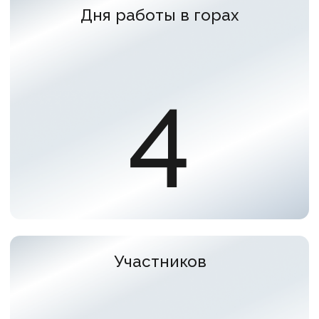
метод
70
Дня тренингов
3