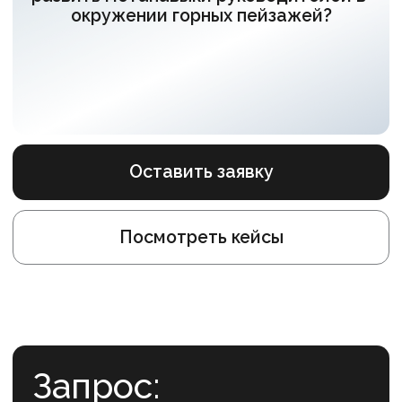
Оставить заявку
Посмотреть кейсы
Запрос:
Разработать программу выездного
мероприятия, сочетающего
образовательные тренинги,
развлекательные активности
и спортивные блоки. Обучить
действующих и потенциальных
руководителей новым
управленческим навыкам,
подготовить команду
к предстоящему
сезону.
Для кого:
70 действующих и потенциальных