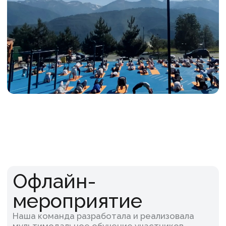
Практика Jivamukti Yoga, которая легла
в основу анализа работы с сотрудниками
на разных уровнях. Деловая игра,
строительство гоночных болидов, итоговая
стратсессия с награждением сотрудников
стали эмоционально ярким завершением
программы.
Результат:
Компания смогла нестандартно отметить
день рождения, получить новые знания,
заложить фундамент для будущих
структурных изменений. За счёт
насыщенной и сбалансированной
программы участники получили пользу для
ума и тела. Данный подход способствовал
не только когнитивному развитию
сотрудников, но и повышению
их эмоционального состояния, улучшению
микроклимата и созданию основы для
дальнейшей благоприятной работы.