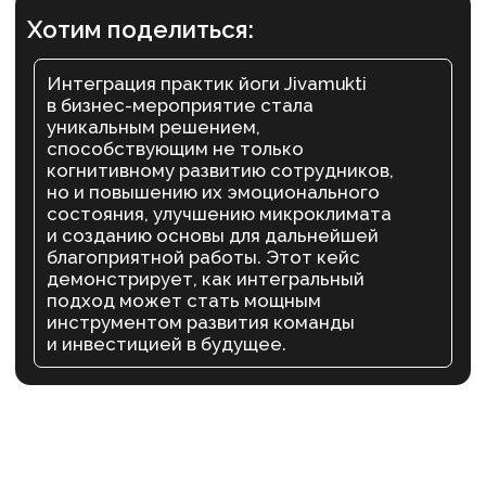
Услуги
Блог
Кейсы
О нас
Магазин
Вакансии
Сведения об образовательной деятельности
Пользовательское соглашение
Политика конфиденциальности
+7 993 899-56-90
ex. Школа возможностей «БУМ»
ИП Михеева А.А. ОГРНИП 321774600288952
Сайт разработан The Spot
|
3D-объект