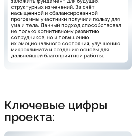
70
Гоночных болидов
10
Новых практикующих Jivamukti