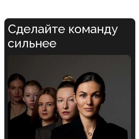
Делаем
команды
сильнее
Услуги
Блог
Кейсы
О нас
Магазин
Вакансии
Сведения об образовательной деятельности
Пользовательское соглашение
Политика конфиденциальности
+7 993 899-56-90
ex. Школа возможностей «БУМ»
ИП Михеева А.А. ОГРНИП 321774600288952
Сайт разработан The Spot
|
3D-объект