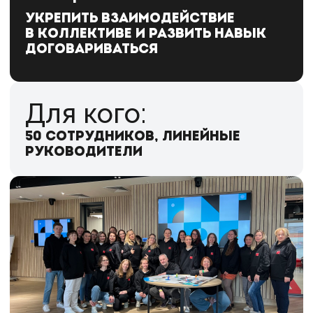
Офлайн-
мероприятие
Мы провели деловую игру «Магия
коммуникации» — наш флагманский продукт
из быстрых форматов по внутренней
коммуникации. Участники учились принимать
эффективные решения и анализировать свои
выбор и действия, строить выигрышные
стратегии. После игры мы собрали
руководителей на обратную связь с нашими
модераторами, где сделали акцент
на общение из позиции win-win.