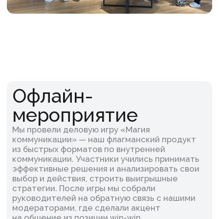
Результат:
Сотрудники осознали собственные
стратегии поведения, в игровом формате
отработали навык договариваться и чётко
выражать свои мысли и идеи, действовать
по стратегии win-win и принимать
совместные решения более эффективно.
Хотим поделиться:
Команда МТС обратилась к нам повторно
с интересным запросом: организовать
формат на открытом воздухе, в усадьбе
под Санкт-Петербургом. Мы разработали
кастомизированную программу с учётом
ценностей инноваций, активного образа
жизни и интересу к культурному
просвещению. Участники в мини-группах
выполняли задания от чат-бота
и с пользой знакомились друг с другом
и с исторической местностью.